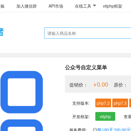
面板
加入微信群
API市场
在线工具
vitphp框架
公众号自定义菜单
0.00
促销价：
原价：
支持版本:
php7.2
php7.3
开发框架:
vitphp
查
服务费用:
每180天200.00元